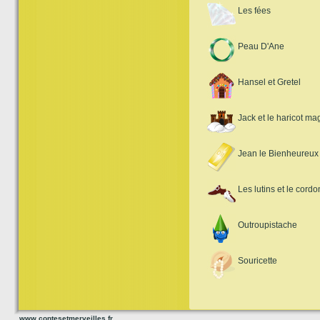
Les fées
Peau D'Ane
Hansel et Gretel
Jack et le haricot ma
Jean le Bienheureux
Les lutins et le cordo
Outroupistache
Souricette
www.contesetmerveilles.fr