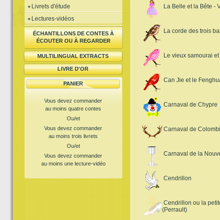
Livrets d'étude
La Belle et la Bête - 
Lectures-vidéos
La corde des trois ba
ÉCHANTILLONS DE CONTES À
ÉCOUTER OU À REGARDER
Le vieux samourai et
MULTILINGUAL EXTRACTS
LIVRE D'OR
Can Jie et le Fengh
PANIER
Vous devez commander
Carnaval de Chypre
au moins quatre contes
Ou/et
Vous devez commander
Carnaval de Colomb
au moins trois livrets
Ou/et
Carnaval de la Nouve
Vous devez commander
au moins une lecture-vidéo
Cendrillon
Cendrillon ou la petit
(Perrault)