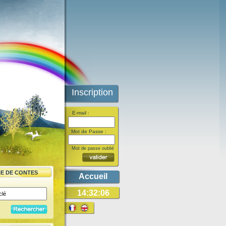
Inscription
E-mail :
Mot de Passe :
Mot de passe oublié
E DE CONTES
Accueil
14:32:06