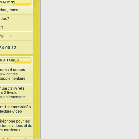
MATIONS
échargement
nous?
r!
légales
 24 00 13
RFAITAIRES
mum : 4 contes
ur 4 contes
 supplémentaire
um : 3 livrets
r 3 livrets
t supplémentaire
: 1 lecture-vidéo
 lecture-vidéo
téléphone pour les
lectures-vidéos et de
tes musicaux.