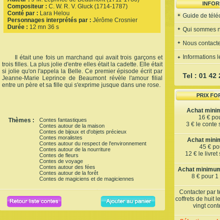
INFOR
Compositeur :
C. W. R. V. Gluck (1714-1787)
Conté par :
Lara Helou
Guide de tél
Personnages interprétés par :
Jérôme Crosnier
Durée :
12 mn 36 s
Qui sommes 
Nous contacte
Informations 
Il était une fois un marchand qui avait trois garçons et
trois filles. La plus jolie d'entre elles était la cadette. Elle était
si jolie qu'on l'appela la Belle. Ce premier épisode écrit par
Tel : 01 42
Jeanne-Marie Leprince de Beaumont révèle l'amour filial
entre un père et sa fille qui s'exprime jusque dans une rose.
PRIX FO
Achat mini
16 € po
Thèmes :
Contes fantastiques
3 € le conte
Contes autour de la maison
Contes de bijoux et d'objets précieux
Contes moralistes
Achat minim
Contes autour du respect de l'environnement
45 € pou
Contes autour de la nourriture
12 € le livre
Contes de fleurs
Contes de voyage
Contes autour des fées
Achat minimum 
Contes autour de la forêt
8 € pour 1
Contes de magiciens et de magiciennes
Contacter par 
coffrets de huit 
vingt con