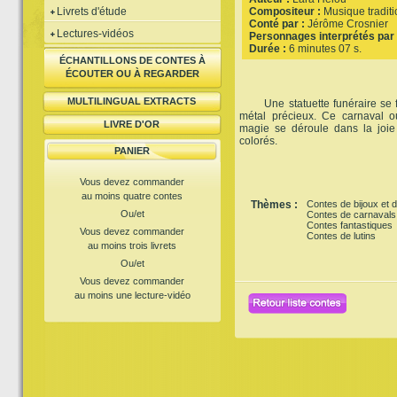
Livrets d'étude
Compositeur :
Musique traditi
Conté par :
Jérôme Crosnier
Lectures-vidéos
Personnages interprétés par 
Durée :
6 minutes 07 s.
ÉCHANTILLONS DE CONTES À
ÉCOUTER OU À REGARDER
MULTILINGUAL EXTRACTS
Une statuette funéraire se fa
métal précieux. Ce carnaval o
LIVRE D'OR
magie se déroule dans la joie e
colorés.
PANIER
Vous devez commander
au moins quatre contes
Thèmes :
Contes de bijoux et d
Ou/et
Contes de carnavals
Contes fantastiques
Vous devez commander
Contes de lutins
au moins trois livrets
Ou/et
Vous devez commander
au moins une lecture-vidéo