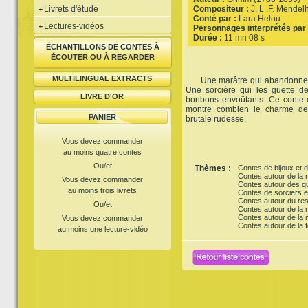
Livrets d'étude
Compositeur :
J. L .F. Mende
Conté par :
Lara Helou
Lectures-vidéos
Personnages interprétés par 
Durée :
11 mn 08 s
ÉCHANTILLONS DE CONTES À
ÉCOUTER OU À REGARDER
MULTILINGUAL EXTRACTS
Une marâtre qui abandonne de
Une sorcière qui les guette d
LIVRE D'OR
bonbons envoûtants. Ce conte 
montre combien le charme de 
PANIER
brutale rudesse.
Vous devez commander
au moins quatre contes
Ou/et
Thèmes :
Contes de bijoux et d
Contes autour de la n
Vous devez commander
Contes autour des q
au moins trois livrets
Contes de sorciers e
Contes autour du res
Ou/et
Contes autour de la
Contes autour de la 
Vous devez commander
Contes autour de la f
au moins une lecture-vidéo