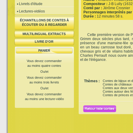
Livrets d'étude
Compositeur :
J-B Lully (163
Conté par :
Jérôme Crosnier
Lectures-vidéos
Personnages interprétés par 
Durée :
12 minutes 58 s.
ÉCHANTILLONS DE CONTES À
ÉCOUTER OU À REGARDER
MULTILINGUAL EXTRACTS
Cette première version de Perr
Grimm deux siècles plus tard, m
LIVRE D'OR
présence d'une marraine-fée qui
en un beau carrosse tout doré,
PANIER
chevaux gris et de vilains habits
Charles Perrault nous ouvre ain
et de l'élégance.
Vous devez commander
au moins quatre contes
Ou/et
Vous devez commander
Thèmes :
Contes de bijoux et d
au moins trois livrets
Contes de châteaux e
Contes aux deux ver
Ou/et
Contes autour des f
Vous devez commander
Contes de princes et
au moins une lecture-vidéo