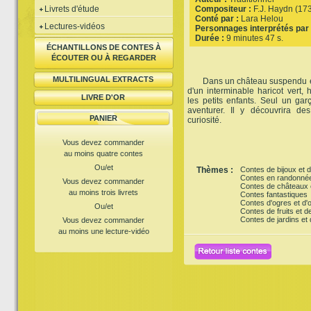
Livrets d'étude
Compositeur :
F.J. Haydn (17
Conté par :
Lara Helou
Lectures-vidéos
Personnages interprétés par 
Durée :
9 minutes 47 s.
ÉCHANTILLONS DE CONTES À
ÉCOUTER OU À REGARDER
MULTILINGUAL EXTRACTS
Dans un château suspendu en
d'un interminable haricot vert,
LIVRE D'OR
les petits enfants. Seul un g
aventurer. Il y découvrira des
PANIER
curiosité.
Vous devez commander
au moins quatre contes
Ou/et
Thèmes :
Contes de bijoux et d
Contes en randonné
Vous devez commander
Contes de châteaux e
au moins trois livrets
Contes fantastiques
Contes d'ogres et d
Ou/et
Contes de fruits et 
Contes de jardins et 
Vous devez commander
au moins une lecture-vidéo