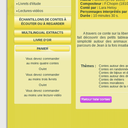
Livrets d'étude
Compositeur :
F.Chopin (181
Conté par :
Lara Helou
Lectures-vidéos
Personnages interprétés par 
Durée :
10 minutes 30 s.
ÉCHANTILLONS DE CONTES À
ÉCOUTER OU À REGARDER
MULTILINGUAL EXTRACTS
A travers ce conte sur la libe
fait découvrir des petits table
LIVRE D'OR
simplicité autour des animaux
parcours de Jean à la fois insatia
PANIER
Vous devez commander
au moins quatre contes
Thèmes :
Contes autour des a
Ou/et
Contes en randonné
Contes de bijoux et d
Vous devez commander
Contes autour des dr
au moins trois livrets
Contes de métiers
Contes moralistes
Ou/et
Contes autour de la n
Vous devez commander
au moins une lecture-vidéo