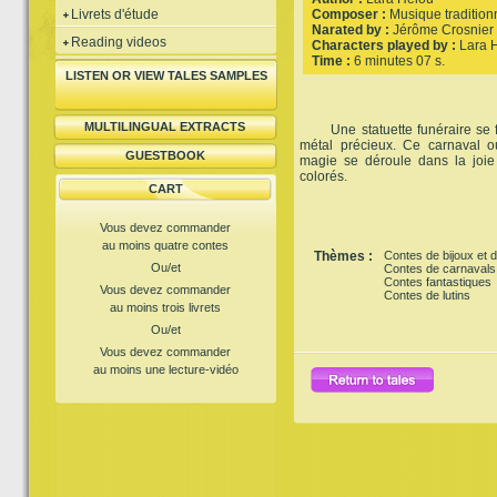
Livrets d'étude
Composer :
Musique tradition
Narated by :
Jérôme Crosnier
Reading videos
Characters played by :
Lara 
Time :
6 minutes 07 s.
LISTEN OR VIEW TALES SAMPLES
MULTILINGUAL EXTRACTS
Une statuette funéraire se fa
métal précieux. Ce carnaval o
GUESTBOOK
magie se déroule dans la joie e
colorés.
CART
Vous devez commander
au moins quatre contes
Thèmes :
Contes de bijoux et d
Ou/et
Contes de carnavals
Contes fantastiques
Vous devez commander
Contes de lutins
au moins trois livrets
Ou/et
Vous devez commander
au moins une lecture-vidéo