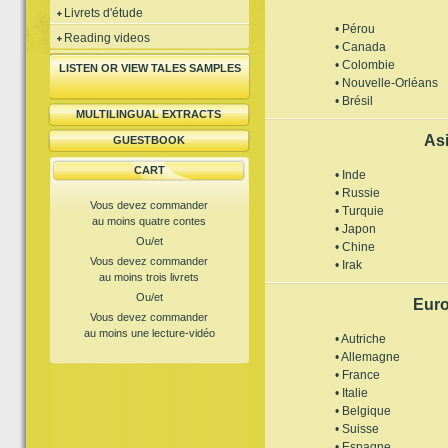
Livrets d'étude
• Pérou
Reading videos
• Canada
• Colombie
LISTEN OR VIEW TALES SAMPLES
• Nouvelle-Orléans
• Brésil
MULTILINGUAL EXTRACTS
As
GUESTBOOK
CART
• Inde
• Russie
Vous devez commander
• Turquie
au moins quatre contes
• Japon
Ou/et
• Chine
Vous devez commander
• Irak
au moins trois livrets
Ou/et
Eur
Vous devez commander
au moins une lecture-vidéo
• Autriche
• Allemagne
• France
• Italie
• Belgique
• Suisse
• Espagne