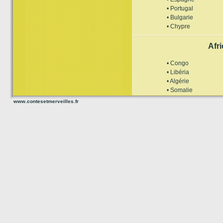
• Portugal
• Bulgarie
• Chypre
Afr
• Congo
• Libéria
• Algérie
• Somalie
www.contesetmerveilles.fr