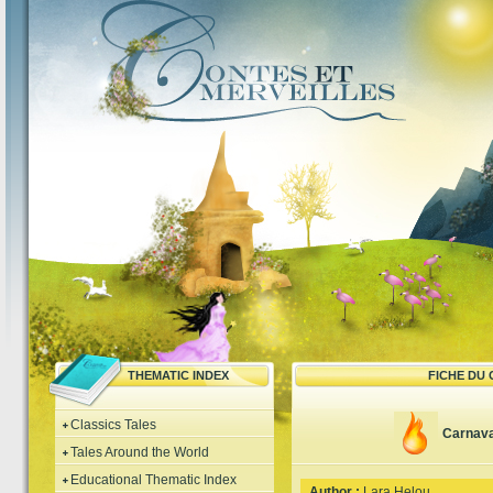
THEMATIC INDEX
FICHE DU
Classics Tales
Carnava
Tales Around the World
Educational Thematic Index
Author :
Lara Helou