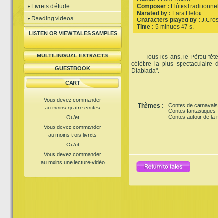
Livrets d'étude
Composer :
FlûtesTraditionne
Narated by :
Lara Helou
Reading videos
Characters played by :
J.Cros
Time :
5 minues 47 s.
LISTEN OR VIEW TALES SAMPLES
MULTILINGUAL EXTRACTS
Tous les ans, le Pérou fête 
célèbre la plus spectaculaire 
GUESTBOOK
Diablada".
CART
Vous devez commander
Thèmes :
Contes de carnavals
au moins quatre contes
Contes fantastiques
Contes autour de la
Ou/et
Vous devez commander
au moins trois livrets
Ou/et
Vous devez commander
au moins une lecture-vidéo