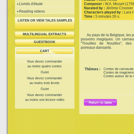
Livrets d'étude
Composer :
W.A. Mozart (175
Narated by :
Jérôme Crosnier
Reading videos
Characters played by :
Lara 
Time :
5 minutes 26 s.
LISTEN OR VIEW TALES SAMPLES
MULTILINGUAL EXTRACTS
Au pays de la Belgique, les pol
pouvoirs magiques. Un carnava
GUESTBOOK
"Trouilles de Nouilles", des
poireaux dansants.
CART
Vous devez commander
au moins quatre contes
Thèmes :
Contes de carnavals
Ou/et
Contes de magiciens
Contes autour de la n
Vous devez commander
au moins trois livrets
Ou/et
Vous devez commander
au moins une lecture-vidéo