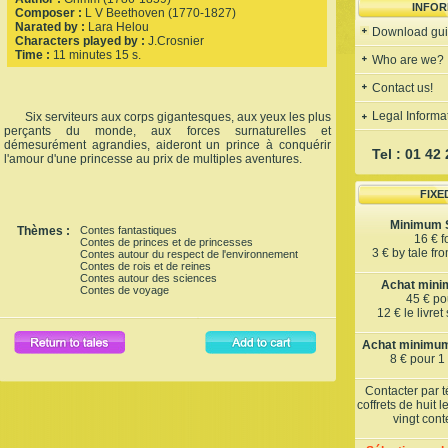
INFOR
Composer :
L V Beethoven (1770-1827)
Narated by :
Lara Helou
Download gu
Characters played by :
J.Crosnier
Time :
11 minutes 15 s.
Who are we?
Contact us!
Legal Informa
Six serviteurs aux corps gigantesques, aux yeux les plus
perçants du monde, aux forces surnaturelles et
démesurément agrandies, aideront un prince à conquérir
Tel : 01 42
l'amour d'une princesse au prix de multiples aventures.
FIXE
Minimum S
Thèmes :
Contes fantastiques
16 € f
Contes de princes et de princesses
3 € by tale fr
Contes autour du respect de l'environnement
Contes de rois et de reines
Contes autour des sciences
Achat minim
Contes de voyage
45 € pou
12 € le livre
Achat minimum 
8 € pour 1
Contacter par 
coffrets de huit 
vingt con