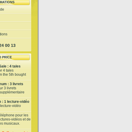
MATIONS
ide
tions
 24 00 13
D PRICE
ale : 4 tales
or 4 tales
om the 5th bought
um : 3 livrets
r 3 livrets
t supplémentaire
: 1 lecture-vidéo
 lecture-vidéo
téléphone pour les
lectures-vidéos et de
tes musicaux.