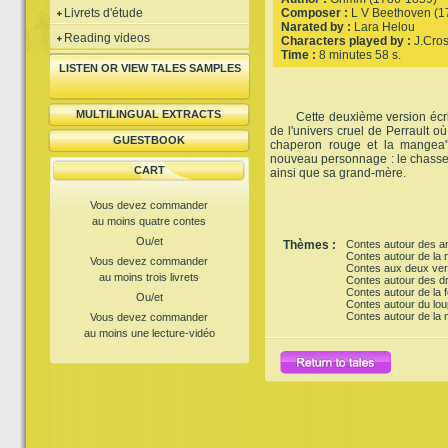
Livrets d'étude
Composer :
L V Beethoven (1
Narated by :
Lara Helou
Reading videos
Characters played by :
J.Cros
Time :
8 minutes 58 s.
LISTEN OR VIEW TALES SAMPLES
MULTILINGUAL EXTRACTS
Cette deuxième version écrit
de l'univers cruel de Perrault où 
GUESTBOOK
chaperon rouge et la mangea".
nouveau personnage : le chasseur
CART
ainsi que sa grand-mère.
Vous devez commander
au moins quatre contes
Ou/et
Thèmes :
Contes autour des a
Contes autour de la 
Vous devez commander
Contes aux deux ver
au moins trois livrets
Contes autour des dr
Contes autour de la f
Ou/et
Contes autour du lou
Contes autour de la
Vous devez commander
au moins une lecture-vidéo