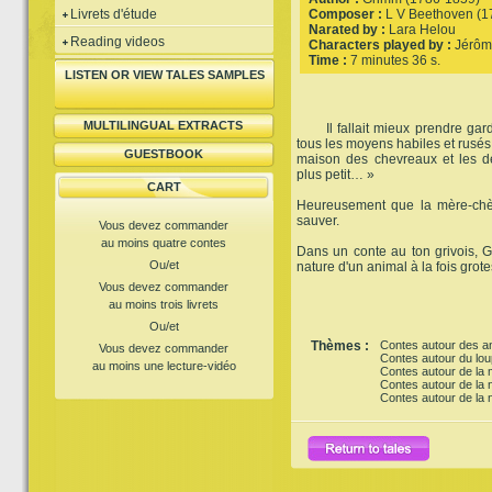
Livrets d'étude
Composer :
L V Beethoven (1
Narated by :
Lara Helou
Reading videos
Characters played by :
Jérôm
Time :
7 minutes 36 s.
LISTEN OR VIEW TALES SAMPLES
MULTILINGUAL EXTRACTS
Il fallait mieux prendre gard
tous les moyens habiles et rusés
GUESTBOOK
maison des chevreaux et les dé
plus petit… »
CART
Heureusement que la mère-chèv
sauver.
Vous devez commander
au moins quatre contes
Dans un conte au ton grivois, G
Ou/et
nature d'un animal à la fois gro
Vous devez commander
au moins trois livrets
Ou/et
Thèmes :
Contes autour des a
Vous devez commander
Contes autour du lou
au moins une lecture-vidéo
Contes autour de la
Contes autour de la 
Contes autour de la n