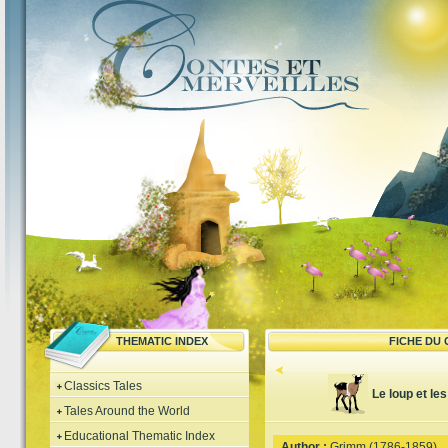
THEMATIC INDEX
FICHE DU
Classics Tales
Le loup et le
Tales Around the World
Educational Thematic Index
Author :
Grimm (1786-1859)