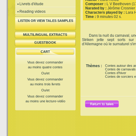
Livrets d'étude
Composer :
L V Beethoven (1
Narated by :
Jérôme Crosnier
Reading videos
Characters played by :
Lara 
Time :
9 minutes 02 s.
LISTEN OR VIEW TALES SAMPLES
MULTILINGUAL EXTRACTS
Dans la nuit du carnaval, une
Striken jette sept sorts su
GUESTBOOK
d'Allemagne où le surnaturel s'i
CART
Vous devez commander
Thèmes :
Contes autour des a
au moins quatre contes
Contes de carnavals
Contes d'hiver
Ou/et
Contes de sorciers e
Vous devez commander
au moins trois livrets
Ou/et
Vous devez commander
au moins une lecture-vidéo