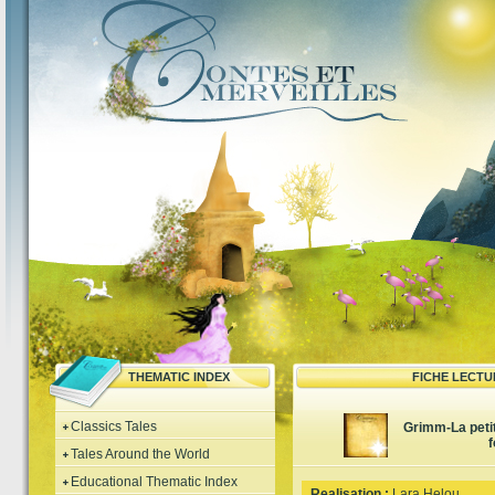
THEMATIC INDEX
FICHE LECTU
Classics Tales
Grimm-La peti
f
Tales Around the World
Educational Thematic Index
Realisation :
Lara Helou