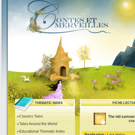
THEMATIC INDEX
FICHE LECTU
Classics Tales
The old samour
cre
Tales Around the World
Educational Thematic Index
Realisation :
Lara Helou