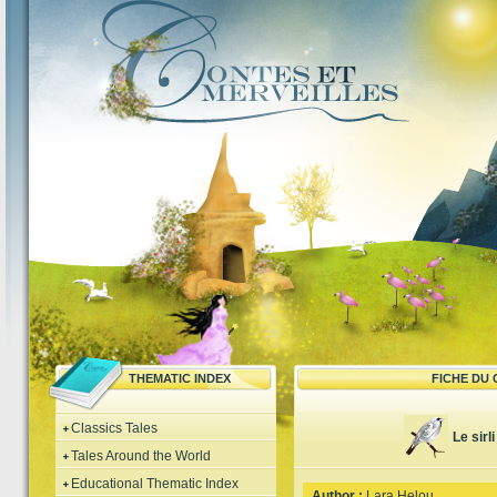
THEMATIC INDEX
FICHE DU
Classics Tales
Le sirl
Tales Around the World
Educational Thematic Index
Author :
Lara Helou