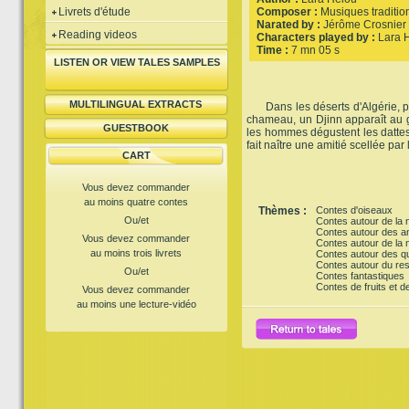
Livrets d'étude
Composer :
Musiques traditio
Narated by :
Jérôme Crosnier
Reading videos
Characters played by :
Lara 
Time :
7 mn 05 s
LISTEN OR VIEW TALES SAMPLES
MULTILINGUAL EXTRACTS
Dans les déserts d'Algérie, pen
chameau, un Djinn apparaît au g
GUESTBOOK
les hommes dégustent les datte
fait naître une amitié scellée pa
CART
Vous devez commander
au moins quatre contes
Thèmes :
Contes d'oiseaux
Ou/et
Contes autour de la 
Contes autour des a
Vous devez commander
Contes autour de la n
au moins trois livrets
Contes autour des q
Contes autour du res
Ou/et
Contes fantastiques
Contes de fruits et 
Vous devez commander
au moins une lecture-vidéo