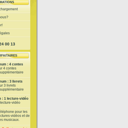
MATIONS
échargement
nous?
r!
légales
 24 00 13
RFAITAIRES
mum : 4 contes
ur 4 contes
 supplémentaire
um : 3 livrets
r 3 livrets
t supplémentaire
: 1 lecture-vidéo
 lecture-vidéo
téléphone pour les
lectures-vidéos et de
tes musicaux.