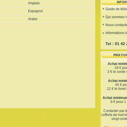
INFOR
Anglais
Guide de tél
Espagnol
Qui sommes 
Arabe
Nous contacte
Informations 
Tel : 01 42
PRIX FO
Achat mini
16 € po
3 € le conte
Achat minim
45 € pou
12 € le livre
Achat minimum 
8 € pour 1
Contacter par 
coffrets de huit 
vingt con