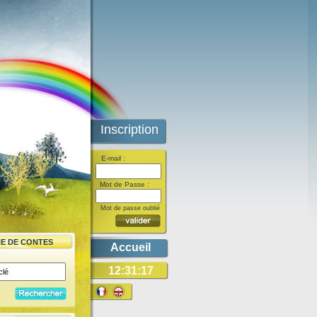
Inscription
E-mail :
Mot de Passe :
Mot de passe oublié
E DE CONTES
Accueil
12:31:17