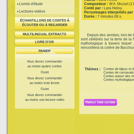
Livrets d'étude
Compositeur :
W.A. Mozart (1
Conté par :
Lara Helou
Lectures-vidéos
Personnages interprétés par 
Durée :
7 minutes 08 s.
ÉCHANTILLONS DE CONTES À
ÉCOUTER OU À REGARDER
MULTILINGUAL EXTRACTS
Depuis des années, lors de tou
sont célébrés sur la terre de la
LIVRE D'OR
mythologique à travers lequel 
rencontrera la colère de Bacchus,
PANIER
Vous devez commander
au moins quatre contes
Thèmes :
Contes de bijoux et d
Ou/et
Contes de carnavals
Contes autour des 
Vous devez commander
Contes mythologiqu
au moins trois livrets
Ou/et
Vous devez commander
au moins une lecture-vidéo