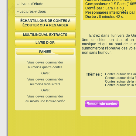
Livrets d'étude
Compositeur :
J-S Bach (168
Conté par :
Lara Helou
Lectures-vidéos
Personnages interprétés par 
Durée :
8 minutes 42 s.
ÉCHANTILLONS DE CONTES À
ÉCOUTER OU À REGARDER
MULTILINGUAL EXTRACTS
Entrez dans l'univers de Gri
âne, un chien, un chat et un 
LIVRE D'OR
musique et qui au bout de leur 
surmonteront l'épreuve des voleur
PANIER
non sans humour.
Vous devez commander
au moins quatre contes
Ou/et
Thèmes :
Contes autour des a
Contes autour de la f
Vous devez commander
Contes autour de la
au moins trois livrets
Contes autour de la s
Ou/et
Vous devez commander
au moins une lecture-vidéo