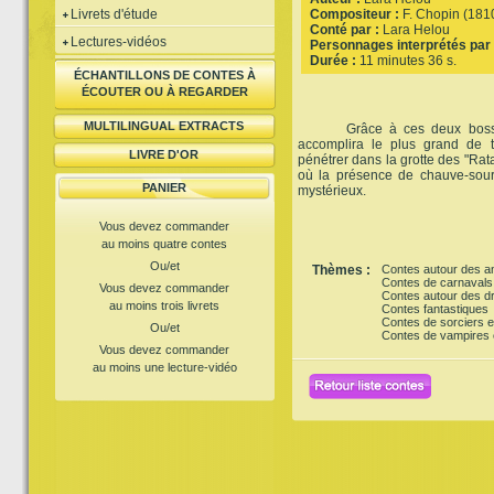
Livrets d'étude
Compositeur :
F. Chopin (181
Conté par :
Lara Helou
Lectures-vidéos
Personnages interprétés par 
Durée :
11 minutes 36 s.
ÉCHANTILLONS DE CONTES À
ÉCOUTER OU À REGARDER
MULTILINGUAL EXTRACTS
Grâce à ces deux bosses m
accomplira le plus grand de t
LIVRE D'OR
pénétrer dans la grotte des "Rat
où la présence de chauve-sour
PANIER
mystérieux.
Vous devez commander
au moins quatre contes
Ou/et
Thèmes :
Contes autour des a
Contes de carnavals
Vous devez commander
Contes autour des dr
au moins trois livrets
Contes fantastiques
Contes de sorciers e
Ou/et
Contes de vampires
Vous devez commander
au moins une lecture-vidéo