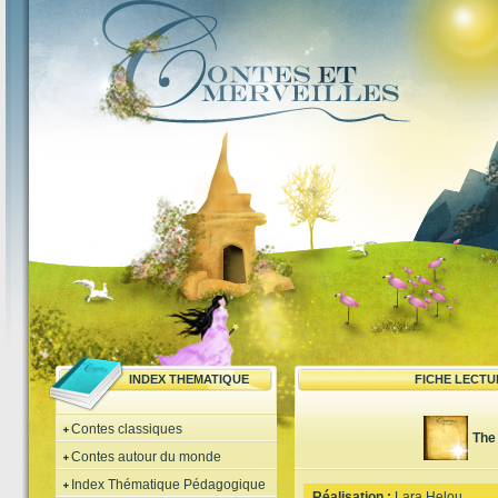
INDEX THEMATIQUE
FICHE LECTU
Contes classiques
The 
Contes autour du monde
Index Thématique Pédagogique
Réalisation :
Lara Helou