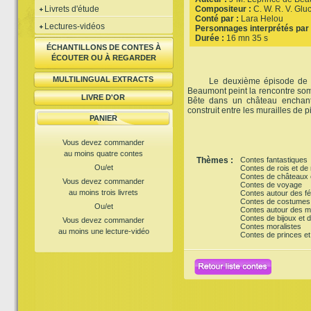
Livrets d'étude
Compositeur :
C. W. R. V. Glu
Conté par :
Lara Helou
Lectures-vidéos
Personnages interprétés par 
Durée :
16 mn 35 s
ÉCHANTILLONS DE CONTES À
ÉCOUTER OU À REGARDER
MULTILINGUAL EXTRACTS
Le deuxième épisode de Je
Beaumont peint la rencontre somp
LIVRE D'OR
Bête dans un château enchant
construit entre les murailles de p
PANIER
Vous devez commander
au moins quatre contes
Thèmes :
Contes fantastiques
Ou/et
Contes de rois et de 
Contes de châteaux e
Vous devez commander
Contes de voyage
au moins trois livrets
Contes autour des f
Contes de costumes
Ou/et
Contes autour des mi
Contes de bijoux et d
Vous devez commander
Contes moralistes
au moins une lecture-vidéo
Contes de princes et