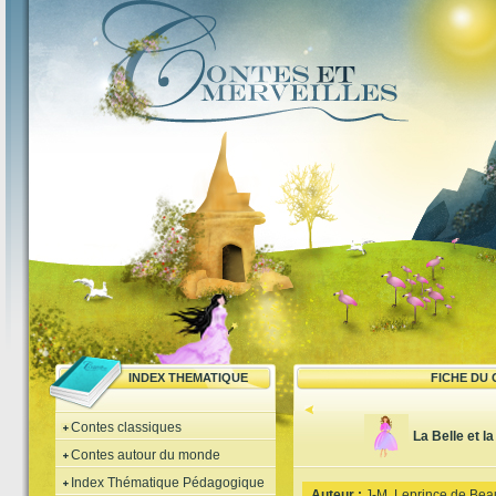
INDEX THEMATIQUE
FICHE DU
Contes classiques
La Belle et la
Contes autour du monde
Index Thématique Pédagogique
Auteur :
J-M. Leprince de Bea