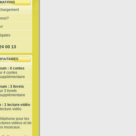
MATIONS
échargement
nous?
r!
légales
 24 00 13
RFAITAIRES
mum : 4 contes
ur 4 contes
 supplémentaire
um : 3 livrets
r 3 livrets
t supplémentaire
: 1 lecture-vidéo
 lecture-vidéo
téléphone pour les
lectures-vidéos et de
tes musicaux.