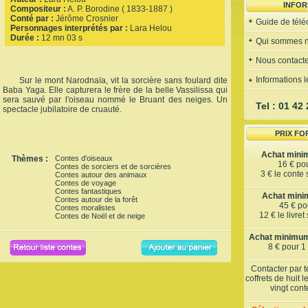
INFOR
Compositeur :
A. P. Borodine ( 1833-1887 )
Conté par :
Jérôme Crosnier
Guide de tél
Personnages interprétés par :
Lara Helou
Durée :
12 mn 03 s
Qui sommes 
Nous contacte
Informations 
Sur le mont Narodnaïa, vit la sorcière sans foulard dite
Baba Yaga. Elle capturera le frère de la belle Vassilissa qui
sera sauvé par l'oiseau nommé le Bruant des neiges. Un
Tel : 01 42
spectacle jubilatoire de cruauté.
PRIX FO
Achat mini
Thèmes :
Contes d'oiseaux
16 € po
Contes de sorciers et de sorcières
3 € le conte
Contes autour des animaux
Contes de voyage
Contes fantastiques
Achat minim
Contes autour de la forêt
45 € pou
Contes moralistes
12 € le livre
Contes de Noël et de neige
Achat minimum 
8 € pour 1
Contacter par 
coffrets de huit 
vingt con