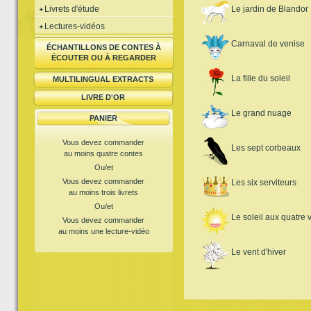
Livrets d'étude
Le jardin de Blandor
Lectures-vidéos
Carnaval de venise
ÉCHANTILLONS DE CONTES À
ÉCOUTER OU À REGARDER
La fille du soleil
MULTILINGUAL EXTRACTS
LIVRE D'OR
Le grand nuage
PANIER
Vous devez commander
Les sept corbeaux
au moins quatre contes
Ou/et
Vous devez commander
Les six serviteurs
au moins trois livrets
Ou/et
Le soleil aux quatre 
Vous devez commander
au moins une lecture-vidéo
Le vent d'hiver