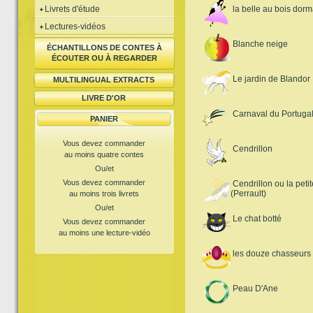
Livrets d'étude
la belle au bois dorm
Lectures-vidéos
Blanche neige
ÉCHANTILLONS DE CONTES À
ÉCOUTER OU À REGARDER
Le jardin de Blandor
MULTILINGUAL EXTRACTS
LIVRE D'OR
Carnaval du Portuga
PANIER
Vous devez commander
Cendrillon
au moins quatre contes
Ou/et
Vous devez commander
Cendrillon ou la petit
(Perrault)
au moins trois livrets
Ou/et
Le chat botté
Vous devez commander
au moins une lecture-vidéo
les douze chasseurs
Peau D'Ane