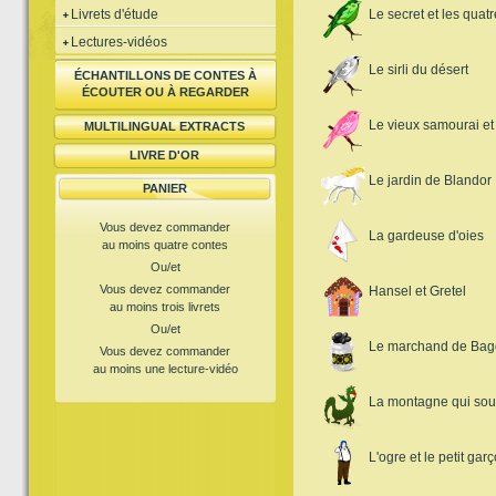
Livrets d'étude
Le secret et les quat
Lectures-vidéos
Le sirli du désert
ÉCHANTILLONS DE CONTES À
ÉCOUTER OU À REGARDER
Le vieux samourai et
MULTILINGUAL EXTRACTS
LIVRE D'OR
Le jardin de Blandor
PANIER
Vous devez commander
La gardeuse d'oies
au moins quatre contes
Ou/et
Vous devez commander
Hansel et Gretel
au moins trois livrets
Ou/et
Le marchand de Ba
Vous devez commander
au moins une lecture-vidéo
La montagne qui sour
L'ogre et le petit gar