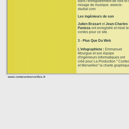
dans l'enregistrement de voix et 
mixage de musique. www.le-
studial.com
Les ingénieurs de son
Julien Brasart
et
Jean-Charles
Panizza
ont enregistré et mixé le
contes pour ce site.
3 - Plus Que Du Web
L'infographiste :
Emmanuel
Mourgue et son équipe
d'ingénieurs informatiques ont
créé pour La Production " Conte
et Merveilles" la charte graphiqu
www.contesetmerveilles.fr