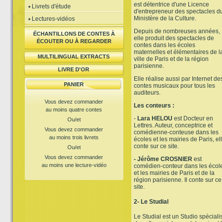
est détentrice d'une Licence
Livrets d'étude
d'entrepreneur des spectacles d
Ministère de la Culture.
Lectures-vidéos
Depuis de nombreuses années,
ÉCHANTILLONS DE CONTES À
elle produit des spectacles de
ÉCOUTER OU À REGARDER
contes dans les écoles
maternelles et élémentaires de l
MULTILINGUAL EXTRACTS
ville de Paris et de la région
parisienne.
LIVRE D'OR
Elle réalise aussi par Internet de
PANIER
contes musicaux pour tous les
auditeurs.
Vous devez commander
Les conteurs :
au moins quatre contes
-
Lara HELOU
est Docteur en
Ou/et
Lettres. Auteur, conceptrice et
Vous devez commander
comédienne-conteuse dans les
au moins trois livrets
écoles et les mairies de Paris, el
conte sur ce site.
Ou/et
Vous devez commander
- Jérôme CROSNIER
est
au moins une lecture-vidéo
comédien-conteur dans les écol
et les mairies de Paris et de la
région parisienne. Il conte sur ce
site.
2- Le Studial
Le Studial est un Studio spéciali