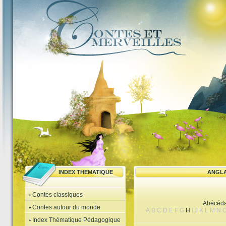
INDEX THEMATIQUE
ANGLA
Contes classiques
Abécéda
Contes autour du monde
A
B
C
D
E
F
G
H
I
J
K
L
M
N
Index Thématique Pédagogique