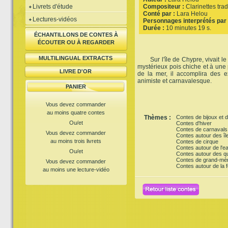
Livrets d'étude
Compositeur :
Clarinettes trad
Conté par :
Lara Helou
Lectures-vidéos
Personnages interprétés par 
Durée :
10 minutes 19 s.
ÉCHANTILLONS DE CONTES À
ÉCOUTER OU À REGARDER
MULTILINGUAL EXTRACTS
Sur l'île de Chypre, vivait le
mystérieux pois chiche et à une
LIVRE D'OR
de la mer, il accomplira des ex
animiste et carnavalesque.
PANIER
Vous devez commander
au moins quatre contes
Thèmes :
Contes de bijoux et d
Ou/et
Contes d'hiver
Contes de carnavals
Vous devez commander
Contes autour des îl
au moins trois livrets
Contes de cirque
Contes autour de l'e
Ou/et
Contes autour des q
Contes de grand-mè
Vous devez commander
Contes autour de la f
au moins une lecture-vidéo