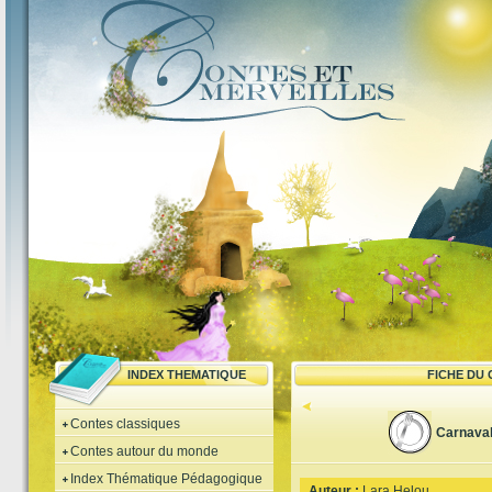
INDEX THEMATIQUE
FICHE DU
Contes classiques
Carnava
Contes autour du monde
Index Thématique Pédagogique
Auteur :
Lara Helou