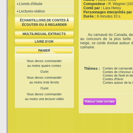
Livrets d'étude
Compositeur :
R. Wagner (18
Conté par :
Lara Helou
Lectures-vidéos
Personnages interprétés par 
Durée :
8 minutes 33 s.
ÉCHANTILLONS DE CONTES À
ÉCOUTER OU À REGARDER
MULTILINGUAL EXTRACTS
Au carnaval du Canada, des
au concours de la plus belle
LIVRE D'OR
neige, ce conte évolue autour d
culinaire.
PANIER
Vous devez commander
au moins quatre contes
Thèmes :
Contes de carnavals
Ou/et
Contes de cheveux e
Contes de Noël et de
Vous devez commander
Contes d'hiver
au moins trois livrets
Contes autour de la n
Ou/et
Vous devez commander
au moins une lecture-vidéo