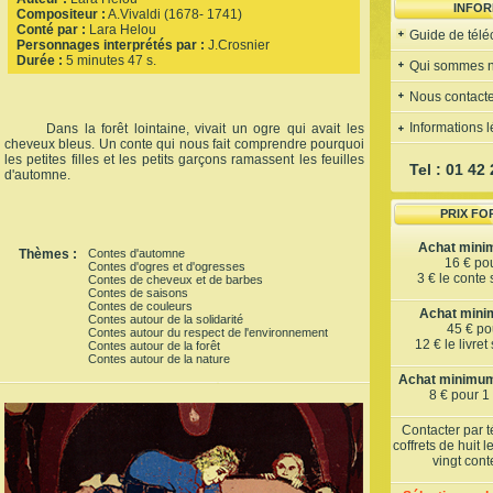
INFOR
Compositeur :
A.Vivaldi (1678- 1741)
Conté par :
Lara Helou
Guide de tél
Personnages interprétés par :
J.Crosnier
Durée :
5 minutes 47 s.
Qui sommes 
Nous contacte
Informations 
Dans la forêt lointaine, vivait un ogre qui avait les
cheveux bleus. Un conte qui nous fait comprendre pourquoi
les petites filles et les petits garçons ramassent les feuilles
Tel : 01 42
d'automne.
PRIX FO
Achat mini
Thèmes :
Contes d'automne
16 € po
Contes d'ogres et d'ogresses
3 € le conte
Contes de cheveux et de barbes
Contes de saisons
Contes de couleurs
Achat minim
Contes autour de la solidarité
45 € pou
Contes autour du respect de l'environnement
12 € le livre
Contes autour de la forêt
Contes autour de la nature
Achat minimum 
8 € pour 1
Contacter par 
coffrets de huit 
vingt con