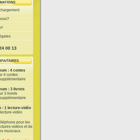
MATIONS
échargement
nous?
r!
légales
 24 00 13
RFAITAIRES
mum : 4 contes
ur 4 contes
 supplémentaire
um : 3 livrets
r 3 livrets
t supplémentaire
: 1 lecture-vidéo
 lecture-vidéo
téléphone pour les
lectures-vidéos et de
tes musicaux.