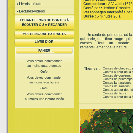
Livrets d'étude
Compositeur :
A.Vivaldi (167
Conté par :
Jérôme Crosnier
Lectures-vidéos
Personnages interprétés par 
Durée :
5 minutes 26 s.
ÉCHANTILLONS DE CONTES À
ÉCOUTER OU À REGARDER
MULTILINGUAL EXTRACTS
Un conte de printemps où la for
qui parle, une fleur rouge qui c
LIVRE D'OR
cachés. Tout un monde 
l'émerveillement de la nature.
PANIER
Vous devez commander
au moins quatre contes
Thèmes :
Contes de cheveux e
Ou/et
Contes autour de la 
Contes de couleurs
Vous devez commander
Contes de printemps
au moins trois livrets
Contes fantastiques
Contes de saisons
Ou/et
Contes autour des f
Contes de fleurs
Vous devez commander
Contes autour de la f
au moins une lecture-vidéo