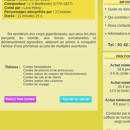
INFOR
Compositeur :
L V Beethoven (1770-1827)
Conté par :
Lara Helou
Guide de tél
Personnages interprétés par :
J.Crosnier
Durée :
11 minutes 15 s.
Qui sommes 
Nous contacte
Informations 
Six serviteurs aux corps gigantesques, aux yeux les plus
perçants du monde, aux forces surnaturelles et
démesurément agrandies, aideront un prince à conquérir
Tel : 01 42
l'amour d'une princesse au prix de multiples aventures.
PRIX FO
Achat mini
Thèmes :
Contes fantastiques
16 € po
Contes de princes et de princesses
3 € le conte
Contes autour du respect de l'environnement
Contes de rois et de reines
Contes autour des sciences
Achat minim
Contes de voyage
45 € pou
12 € le livre
Achat minimum 
8 € pour 1
Contacter par 
coffrets de huit 
vingt con