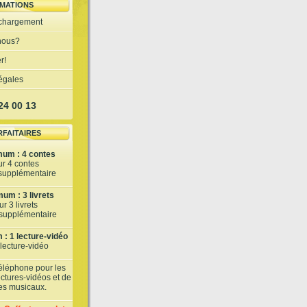
MATIONS
échargement
nous?
r!
légales
 24 00 13
RFAITAIRES
mum : 4 contes
ur 4 contes
 supplémentaire
um : 3 livrets
r 3 livrets
t supplémentaire
: 1 lecture-vidéo
 lecture-vidéo
téléphone pour les
lectures-vidéos et de
tes musicaux.