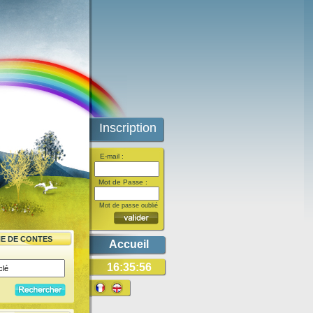
Inscription
E-mail :
Mot de Passe :
Mot de passe oublié
E DE CONTES
Accueil
16:35:56