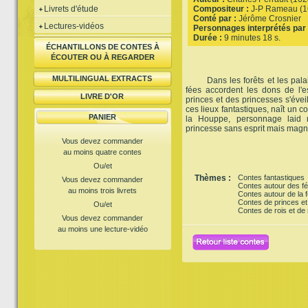
Livrets d'étude
Compositeur :
J-P Rameau (1
Conté par :
Jérôme Crosnier
Lectures-vidéos
Personnages interprétés par 
Durée :
9 minutes 18 s.
ÉCHANTILLONS DE CONTES À
ÉCOUTER OU À REGARDER
MULTILINGUAL EXTRACTS
Dans les forêts et les palais
fées accordent les dons de l'e
LIVRE D'OR
princes et des princesses s'évei
ces lieux fantastiques, naît un c
PANIER
la Houppe, personnage laid m
princesse sans esprit mais magn
Vous devez commander
au moins quatre contes
Ou/et
Thèmes :
Contes fantastiques
Vous devez commander
Contes autour des f
au moins trois livrets
Contes autour de la f
Contes de princes et
Ou/et
Contes de rois et de 
Vous devez commander
au moins une lecture-vidéo