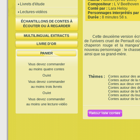
Livrets d'étude
Compositeur :
L V Beethoven
Conté par :
Lara Helou
Lectures-vidéos
Personnages interprétés par 
Durée :
8 minutes 58 s.
ÉCHANTILLONS DE CONTES À
ÉCOUTER OU À REGARDER
MULTILINGUAL EXTRACTS
Cette deuxième version écrit
de l'univers cruel de Perrault où 
LIVRE D'OR
chaperon rouge et la mangea".
nouveau personnage : le chasseur
PANIER
ainsi que sa grand-mère.
Vous devez commander
au moins quatre contes
Ou/et
Thèmes :
Contes autour des a
Contes autour de la 
Vous devez commander
Contes aux deux ver
au moins trois livrets
Contes autour des dr
Contes autour de la f
Ou/et
Contes autour du lou
Contes autour de la
Vous devez commander
au moins une lecture-vidéo