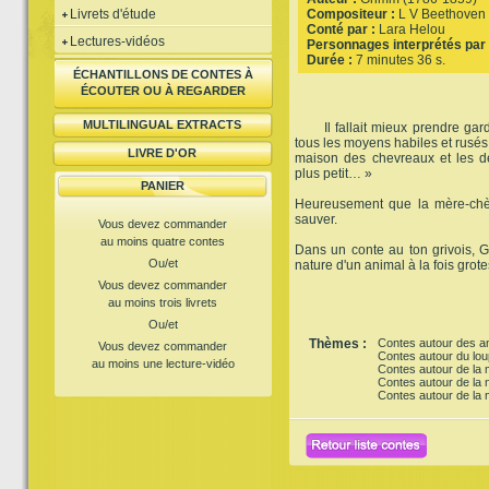
Livrets d'étude
Compositeur :
L V Beethoven
Conté par :
Lara Helou
Lectures-vidéos
Personnages interprétés par 
Durée :
7 minutes 36 s.
ÉCHANTILLONS DE CONTES À
ÉCOUTER OU À REGARDER
MULTILINGUAL EXTRACTS
Il fallait mieux prendre gard
tous les moyens habiles et rusés
LIVRE D'OR
maison des chevreaux et les dé
plus petit… »
PANIER
Heureusement que la mère-chèv
sauver.
Vous devez commander
au moins quatre contes
Dans un conte au ton grivois, G
Ou/et
nature d'un animal à la fois gro
Vous devez commander
au moins trois livrets
Ou/et
Thèmes :
Contes autour des a
Vous devez commander
Contes autour du lou
au moins une lecture-vidéo
Contes autour de la
Contes autour de la 
Contes autour de la n