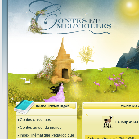
INDEX THEMATIQUE
FICHE DU
Contes classiques
Le loup et le
Contes autour du monde
Index Thématique Pédagogique
Auteur :
Grimm (1786-1859)