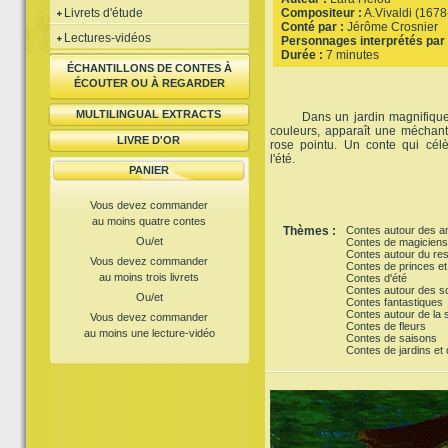
Livrets d'étude
Compositeur :
A.Vivaldi (1678
Conté par :
Jérôme Crosnier
Lectures-vidéos
Personnages interprétés par 
Durée :
7 minutes
ÉCHANTILLONS DE CONTES À
ÉCOUTER OU À REGARDER
MULTILINGUAL EXTRACTS
Dans un jardin magnifique re
couleurs, apparaît une mécha
LIVRE D'OR
rose pointu. Un conte qui célè
l'été.
PANIER
Vous devez commander
au moins quatre contes
Thèmes :
Contes autour des a
Ou/et
Contes de magiciens
Contes autour du res
Vous devez commander
Contes de princes et
au moins trois livrets
Contes d'été
Contes autour des s
Ou/et
Contes fantastiques
Contes autour de la s
Vous devez commander
Contes de fleurs
au moins une lecture-vidéo
Contes de saisons
Contes de jardins et 