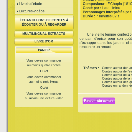
Livrets d'étude
Compositeur :
F.Chopin (181
Conté par :
Lara Helou
Lectures-vidéos
Personnages interprétés par 
Durée :
7 minutes 02 s.
ÉCHANTILLONS DE CONTES À
ÉCOUTER OU À REGARDER
MULTILINGUAL EXTRACTS
Une vieille femme confection
de pain d'épice pour son goûte
LIVRE D'OR
s'échappe dans les jardins et se
rencontre un renard...
PANIER
Vous devez commander
au moins quatre contes
Thèmes :
Contes autour des a
Ou/et
Contes autour de l'e
Contes autour de la 
Vous devez commander
Contes autour de la n
au moins trois livrets
Contes autour des q
Contes en randonné
Ou/et
Vous devez commander
au moins une lecture-vidéo