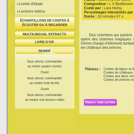
Livrets d'étude
Compositeur :
L V Beethoven
Conté par :
Lara Helou
Lectures-vidéos
Personnages interprétés par 
Durée :
16 minutes 47 s.
ÉCHANTILLONS DE CONTES À
ÉCOUTER OU À REGARDER
MULTILINGUAL EXTRACTS
Des colombes qui parlent, un
opère des charmes magiques. C
LIVRE D'OR
Grimm chargé d'éléments fanta
les châteaux des princes.
PANIER
Vous devez commander
au moins quatre contes
Thèmes :
Contes de bijoux et d
Ou/et
Contes de châteaux e
Contes aux deux ver
Vous devez commander
Contes de princes et
au moins trois livrets
Ou/et
Vous devez commander
au moins une lecture-vidéo