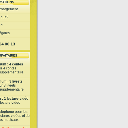
MATIONS
échargement
nous?
r!
légales
 24 00 13
RFAITAIRES
mum : 4 contes
ur 4 contes
 supplémentaire
um : 3 livrets
r 3 livrets
t supplémentaire
: 1 lecture-vidéo
 lecture-vidéo
téléphone pour les
lectures-vidéos et de
tes musicaux.