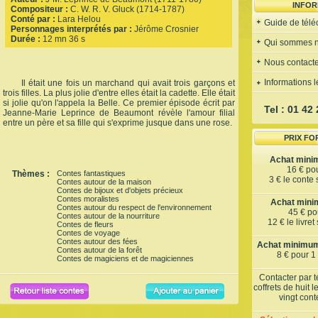
INFOR
Compositeur :
C. W. R. V. Gluck (1714-1787)
Conté par :
Lara Helou
Guide de tél
Personnages interprétés par :
Jérôme Crosnier
Durée :
12 mn 36 s
Qui sommes 
Nous contacte
Informations 
Il était une fois un marchand qui avait trois garçons et
trois filles. La plus jolie d'entre elles était la cadette. Elle était
si jolie qu'on l'appela la Belle. Ce premier épisode écrit par
Tel : 01 42
Jeanne-Marie Leprince de Beaumont révèle l'amour filial
entre un père et sa fille qui s'exprime jusque dans une rose.
PRIX FO
Achat mini
16 € po
Thèmes :
Contes fantastiques
3 € le conte
Contes autour de la maison
Contes de bijoux et d'objets précieux
Contes moralistes
Achat minim
Contes autour du respect de l'environnement
45 € pou
Contes autour de la nourriture
12 € le livre
Contes de fleurs
Contes de voyage
Contes autour des fées
Achat minimum 
Contes autour de la forêt
8 € pour 1
Contes de magiciens et de magiciennes
Contacter par 
coffrets de huit 
vingt con