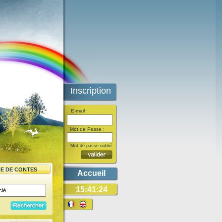
Inscription
E-mail :
Mot de Passe :
Mot de passe oublié
E DE CONTES
Accueil
15:41:24