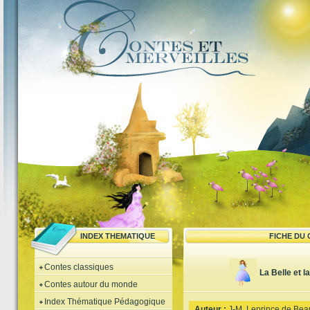
INDEX THEMATIQUE
FICHE DU
Contes classiques
La Belle et l
Contes autour du monde
Index Thématique Pédagogique
Auteur :
J-M. Leprince de Bea