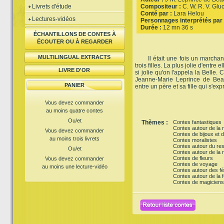
Livrets d'étude
Compositeur :
C. W. R. V. Glu
Conté par :
Lara Helou
Lectures-vidéos
Personnages interprétés par 
Durée :
12 mn 36 s
ÉCHANTILLONS DE CONTES À
ÉCOUTER OU À REGARDER
MULTILINGUAL EXTRACTS
Il était une fois un marchand 
trois filles. La plus jolie d'entre el
LIVRE D'OR
si jolie qu'on l'appela la Belle.
Jeanne-Marie Leprince de Beau
PANIER
entre un père et sa fille qui s'e
Vous devez commander
au moins quatre contes
Ou/et
Thèmes :
Contes fantastiques
Contes autour de la
Vous devez commander
Contes de bijoux et d
au moins trois livrets
Contes moralistes
Contes autour du res
Ou/et
Contes autour de la n
Contes de fleurs
Vous devez commander
Contes de voyage
au moins une lecture-vidéo
Contes autour des f
Contes autour de la f
Contes de magiciens