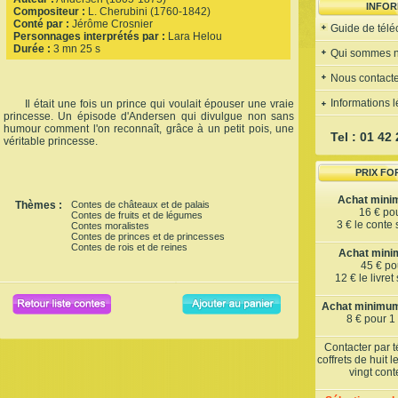
INFOR
Compositeur :
L. Cherubini (1760-1842)
Conté par :
Jérôme Crosnier
Guide de tél
Personnages interprétés par :
Lara Helou
Durée :
3 mn 25 s
Qui sommes 
Nous contacte
Informations 
Il était une fois un prince qui voulait épouser une vraie
princesse. Un épisode d'Andersen qui divulgue non sans
humour comment l'on reconnaît, grâce à un petit pois, une
Tel : 01 42
véritable princesse.
PRIX FO
Achat mini
Thèmes :
Contes de châteaux et de palais
16 € po
Contes de fruits et de légumes
3 € le conte
Contes moralistes
Contes de princes et de princesses
Contes de rois et de reines
Achat minim
45 € pou
12 € le livre
Achat minimum 
8 € pour 1
Contacter par 
coffrets de huit 
vingt con