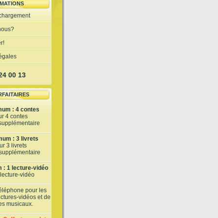
MATIONS
échargement
nous?
r!
légales
 24 00 13
RFAITAIRES
mum : 4 contes
ur 4 contes
 supplémentaire
um : 3 livrets
r 3 livrets
t supplémentaire
: 1 lecture-vidéo
 lecture-vidéo
téléphone pour les
lectures-vidéos et de
tes musicaux.