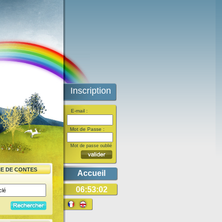
Inscription
E-mail :
Mot de Passe :
Mot de passe oublié
E DE CONTES
Accueil
06:53:02