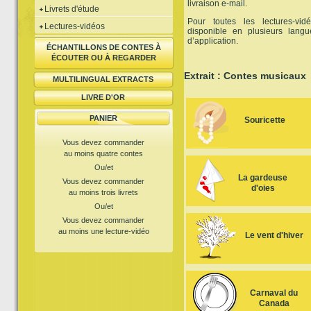
livraison e-mail.
Livrets d'étude
Pour toutes les lectures-vi
Lectures-vidéos
disponible en plusieurs lang
d’application.
ÉCHANTILLONS DE CONTES À
ÉCOUTER OU À REGARDER
Extrait : Contes musicaux
MULTILINGUAL EXTRACTS
LIVRE D'OR
PANIER
Souricette
Vous devez commander
au moins quatre contes
Ou/et
La gardeuse
Vous devez commander
d'oies
au moins trois livrets
Ou/et
Vous devez commander
au moins une lecture-vidéo
Le vent d'hiver
Carnaval du
Canada