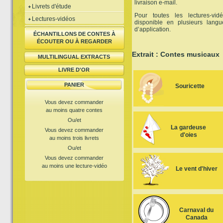
livraison e-mail.
Livrets d'étude
Pour toutes les lectures-vi
Lectures-vidéos
disponible en plusieurs lang
d’application.
ÉCHANTILLONS DE CONTES À
ÉCOUTER OU À REGARDER
Extrait : Contes musicaux
MULTILINGUAL EXTRACTS
LIVRE D'OR
PANIER
Souricette
Vous devez commander
au moins quatre contes
Ou/et
La gardeuse
Vous devez commander
d'oies
au moins trois livrets
Ou/et
Vous devez commander
au moins une lecture-vidéo
Le vent d'hiver
Carnaval du
Canada