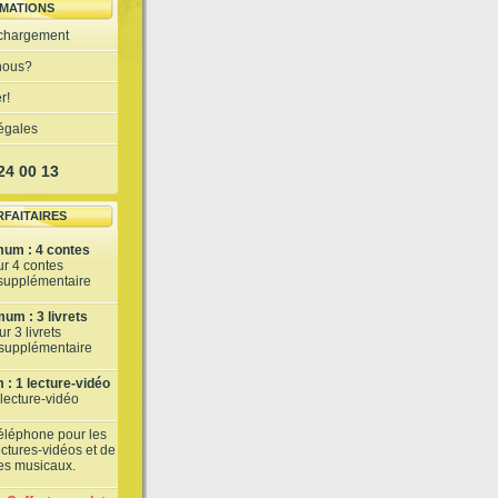
MATIONS
échargement
nous?
r!
légales
 24 00 13
RFAITAIRES
mum : 4 contes
ur 4 contes
 supplémentaire
um : 3 livrets
r 3 livrets
t supplémentaire
: 1 lecture-vidéo
 lecture-vidéo
téléphone pour les
lectures-vidéos et de
tes musicaux.