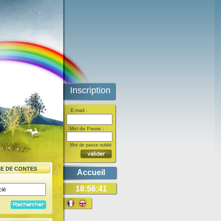
Inscription
E-mail :
Mot de Passe :
Mot de passe oublié
E DE CONTES
Accueil
18:56:41