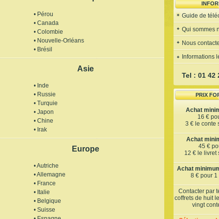
INFOR
• Pérou
Guide de tél
• Canada
Qui sommes 
• Colombie
• Nouvelle-Orléans
Nous contacte
• Brésil
Informations 
Asie
Tel : 01 42
• Inde
• Russie
PRIX FO
• Turquie
Achat mini
• Japon
16 € po
• Chine
3 € le conte
• Irak
Achat minim
45 € pou
Europe
12 € le livre
• Autriche
Achat minimum 
• Allemagne
8 € pour 1
• France
Contacter par 
• Italie
coffrets de huit 
• Belgique
vingt con
• Suisse
• Espagne