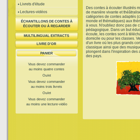
Livrets d'étude
Des contes à écouter illustrés m
Lectures-vidéos
de manière vivante et théâtrali
catégories de contes adaptés (c
monde et thématiques) aux thème
ÉCHANTILLONS DE CONTES À
à vous. N'oubliez donc pas de ch
ÉCOUTER OU À REGARDER
pédagogique. Dans un but éduca
écoute, les contes sont à téléch
MULTILINGUAL EXTRACTS
domicile ou pour les classes. V
d'un livre où les plus grands c
LIVRE D'OR
classique ainsi que des musiq
plongent dans l'inspiration des
PANIER
des pays.
Vous devez commander
au moins quatre contes
Ou/et
Vous devez commander
au moins trois livrets
Ou/et
Vous devez commander
au moins une lecture-vidéo