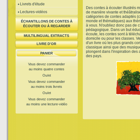
Livrets d'étude
Des contes à écouter illustrés m
Lectures-vidéos
de manière vivante et théâtrali
catégories de contes adaptés (c
monde et thématiques) aux thème
ÉCHANTILLONS DE CONTES À
à vous. N'oubliez donc pas de ch
ÉCOUTER OU À REGARDER
pédagogique. Dans un but éduca
écoute, les contes sont à téléch
MULTILINGUAL EXTRACTS
domicile ou pour les classes. V
d'un livre où les plus grands c
LIVRE D'OR
classique ainsi que des musiq
plongent dans l'inspiration des
PANIER
des pays.
Vous devez commander
au moins quatre contes
Ou/et
Vous devez commander
au moins trois livrets
Ou/et
Vous devez commander
au moins une lecture-vidéo