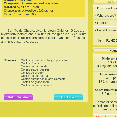
INFOR
Composer :
Clarinettes traditionnelles
Narated by :
Lara Helou
Download gu
Characters played by :
J.Crosnier
Time :
10 minutes 19 s.
Who are we?
Contact us!
Legal Informa
Sur l'île de Chypre, vivait le clown Chichos. Grâce à un
mystérieux pois chiche et à une plume géante aux couleurs
de la mer, il accomplira des exploits. Un conte à la fois
Tel : 01 42
animiste et carnavalesque.
FIXE
Minimum S
Thèmes :
Contes de bijoux et d'objets précieux
16 € f
Contes d'hiver
3 € by tale fr
Contes de carnavals
Contes autour des îles
Contes de cirque
Achat minim
Contes autour de l'eau
45 € pou
Contes autour des quatre éléments
12 € le livre
Contes de grand-mère
Contes autour de la forêt
Achat minimum 
8 € pour 1
Contacter par 
coffrets de huit 
vingt con