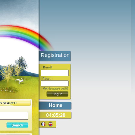
Registration
E-mail :
Pass :
Mot de passe oublié
ES SEARCH
Home
04:05:28