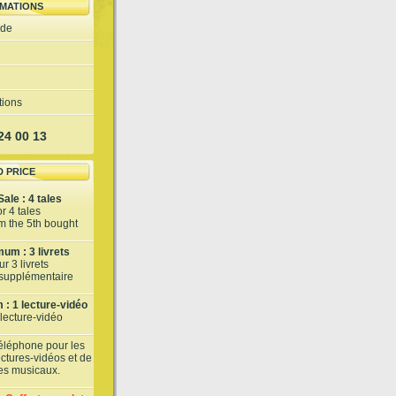
MATIONS
ide
tions
 24 00 13
D PRICE
ale : 4 tales
or 4 tales
om the 5th bought
um : 3 livrets
r 3 livrets
t supplémentaire
: 1 lecture-vidéo
 lecture-vidéo
téléphone pour les
lectures-vidéos et de
tes musicaux.